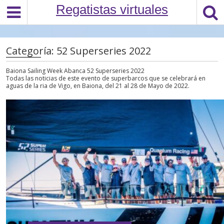
S
Regatistas virtuales
k
i
p
Categoría:
52 Superseries 2022
t
o
Baiona Sailing Week Abanca 52 Superseries 2022
c
Todas las noticias de este evento de superbarcos que se celebrará en
aguas de la ria de Vigo, en Baiona, del 21 al 28 de Mayo de 2022.
o
n
t
e
n
t