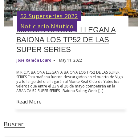
52 Superseries 2022
Noticiario Náutico
M.R.C.Y. BAIONA. LLEGAN A
BAIONA LOS TP52 DE LAS
SUPER SERIES
Jose Ramón Louro
May 11, 2022
M.R.C.Y. BAIONA LLEGAN A BAIONA LOS TP52 DE LAS SUPER
SERIES Esta mañana fueron descargados en el puerto de Vigo
y a lo largo del día llegarán al Monte Real Club de Yates los
veleros que entre el 23 y el 28 de mayo competirán en la
ABANCA 52 SUPER SERIES · Baiona Sailing Week […]
Read More
Buscar