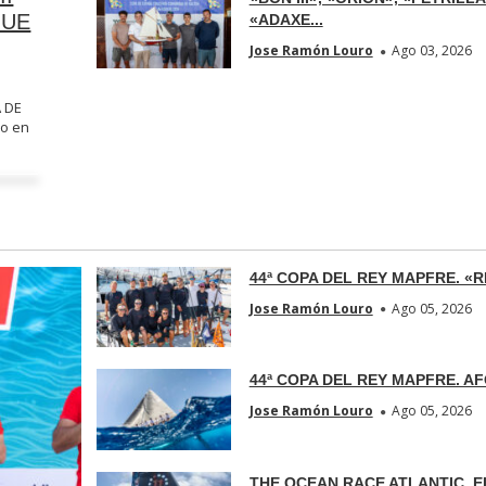
QUE
«ADAXE...
Jose Ramón Louro
Ago 03, 2026
 DE
do en
44ª COPA DEL REY MAPFRE. «RE
Jose Ramón Louro
Ago 05, 2026
44ª COPA DEL REY MAPFRE. AF
Jose Ramón Louro
Ago 05, 2026
THE OCEAN RACE ATLANTIC. E