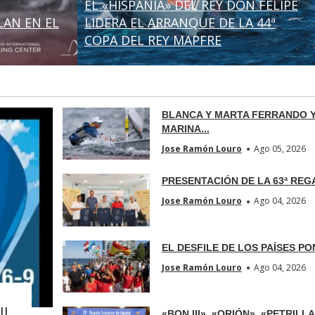
EL «HISPANIA» DEL REY DON FELIPE
LAN EN EL
LIDERA EL ARRANQUE DE LA 44ª
COPA DEL REY MAPFRE
BLANCA Y MARTA FERRANDO 
MARINA...
Jose Ramón Louro
Ago 05, 2026
PRESENTACIÓN DE LA 63ª REGAT
Jose Ramón Louro
Ago 04, 2026
EL DESFILE DE LOS PAÍSES PON
Jose Ramón Louro
Ago 04, 2026
II
«BON III», «ORIÓN», «PETRILLA