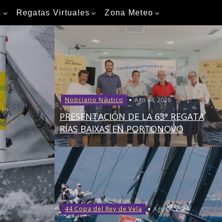
s
Regatas Virtuales
Zona Meteo
Noticiario Náutico
Ago 04, 2026
PRESENTACIÓN DE LA 63ª REGATA
RÍAS BAIXAS EN PORTONOVO
44 Copa del Rey de Vela
Ago 04, 2026