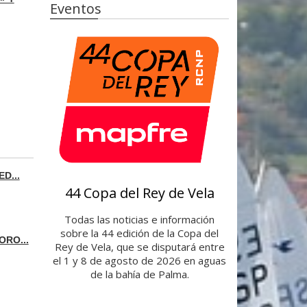
r
m
Eventos
í
e
a
r
s
o
t
e
c
a
D...
44 Copa del Rey de Vela
Todas las noticias e información
sobre la 44 edición de la Copa del
ORO...
Rey de Vela, que se disputará entre
el 1 y 8 de agosto de 2026 en aguas
de la bahía de Palma.
L