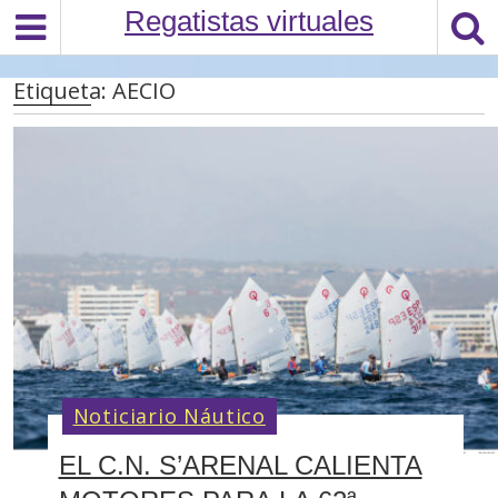
S
Regatistas virtuales
k
i
Etiqueta:
AECIO
p
t
o
c
o
n
t
e
n
t
Noticiario Náutico
EL C.N. S’ARENAL CALIENTA