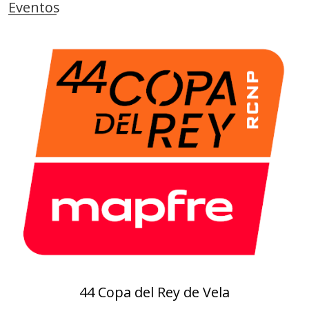
m
Eventos
i
e
a
r
s
o
t
e
c
a
44 Copa del Rey de Vela