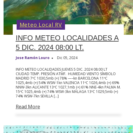
Meteo Local RV
INFO METEO LOCALIDADES A
5 DIC. 2024 08:00 LT.
Jose Ramón Louro
Dic 05, 2024
INFO METEO LOCALIDADES JUEVES 5 DIC. 2024 08:00 LT
CIUDAD TEMP. PRESIÓN ATMF. HUMEDAD VIENTO SÍMBOLO
MADRID 7ºC 1030,5mb (+) 78% —–kn BARCELONA 11ºC
1025,4mb (+) 54% WSW-1kn VALENCIA 11ºC 1026,4mb (+) 69%
NNW-3kn ALICANTE 13ºC 1027,1mb (+) 61% NNE-4kn PALMA M.
15ºC 1025,4mb (+) 74% WSW-3kn MÁLAGA 13ºC 1029,5mb (+)
74% WSW-7kn SEVILLA […]
Read More