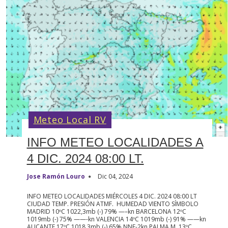
Meteo Local RV
INFO METEO LOCALIDADES A
4 DIC. 2024 08:00 LT.
Jose Ramón Louro
Dic 04, 2024
INFO METEO LOCALIDADES MIÉRCOLES 4 DIC. 2024 08:00 LT
CIUDAD TEMP. PRESIÓN ATMF. HUMEDAD VIENTO SÍMBOLO
MADRID 10ºC 1022,3mb (-) 79% —–kn BARCELONA 12ºC
1019mb (-) 75% ——-kn VALENCIA 14ºC 1019mb (-) 91% ——kn
ALICANTE 17ºC 1018,3mb (-) 65% NNE-2kn PALMA M. 13ºC