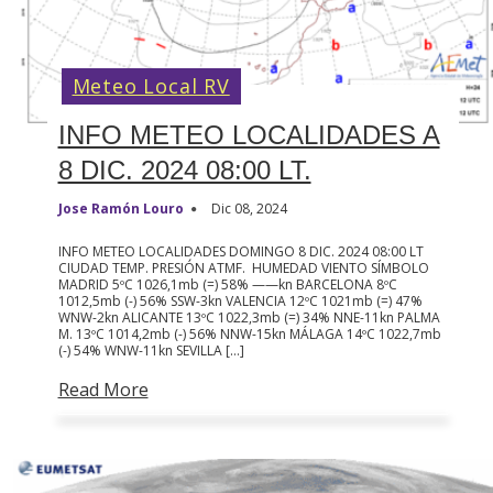
Meteo Local RV
INFO METEO LOCALIDADES A
8 DIC. 2024 08:00 LT.
Jose Ramón Louro
Dic 08, 2024
INFO METEO LOCALIDADES DOMINGO 8 DIC. 2024 08:00 LT
CIUDAD TEMP. PRESIÓN ATMF. HUMEDAD VIENTO SÍMBOLO
MADRID 5ºC 1026,1mb (=) 58% ——kn BARCELONA 8ºC
1012,5mb (-) 56% SSW-3kn VALENCIA 12ºC 1021mb (=) 47%
WNW-2kn ALICANTE 13ºC 1022,3mb (=) 34% NNE-11kn PALMA
M. 13ºC 1014,2mb (-) 56% NNW-15kn MÁLAGA 14ºC 1022,7mb
(-) 54% WNW-11kn SEVILLA […]
Read More