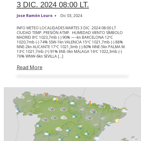
3 DIC. 2024 08:00 LT.
Jose Ramón Louro
Dic 03, 2024
INFO METEO LOCALIDADES MARTES 3 DIC. 2024 08:00 LT
CIUDAD TEMP. PRESIÓN ATMF. HUMEDAD VIENTO SÍMBOLO
MADRID 8ºC 1023,7mb (-) 90% —–kn BARCELONA 12ºC
1020,7mb (-) 74% SSW-1kn VALENCIA 15ºC 1021,7mb (-) 88%
NNE-2kn ALICANTE 17ºC 1021,3mb (-) 80% NNE-5kn PALMA M.
13ºC 1021,7mb (=) 91% ENE-3kn MÁLAGA 16ºC 1022,3mb (-)
76% WNW-6kn SEVILLA […]
Read More