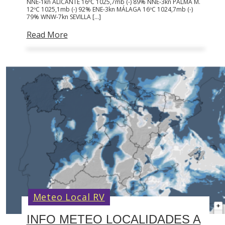
NNE-1kn ALICANTE 16ºC 1025,7mb (-) 89% NNE-3kn PALMA M.
12ºC 1025,1mb (-) 92% ENE-3kn MÁLAGA 16ºC 1024,7mb (-)
79% WNW-7kn SEVILLA […]
Read More
Meteo Local RV
INFO METEO LOCALIDADES A