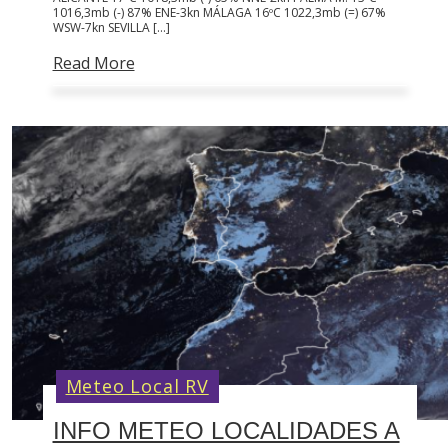
1016,3mb (-) 87% ENE-3kn MÁLAGA 16ºC 1022,3mb (=) 67%
WSW-7kn SEVILLA […]
Read More
Meteo Local RV
INFO METEO LOCALIDADES A