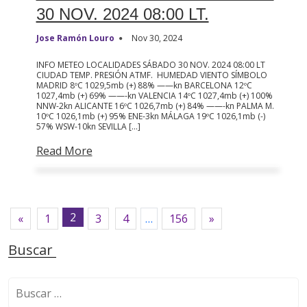
30 NOV. 2024 08:00 LT.
Jose Ramón Louro
Nov 30, 2024
INFO METEO LOCALIDADES SÁBADO 30 NOV. 2024 08:00 LT
CIUDAD TEMP. PRESIÓN ATMF. HUMEDAD VIENTO SÍMBOLO
MADRID 8ºC 1029,5mb (+) 88% ——kn BARCELONA 12ºC
1027,4mb (+) 69% ——-kn VALENCIA 14ºC 1027,4mb (+) 100%
NNW-2kn ALICANTE 16ºC 1026,7mb (+) 84% ——-kn PALMA M.
10ºC 1026,1mb (+) 95% ENE-3kn MÁLAGA 19ºC 1026,1mb (-)
57% WSW-10kn SEVILLA […]
Read More
2
«
1
3
4
…
156
»
Buscar
B
u