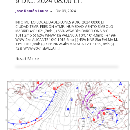
9 DIC. 2024 08:00 LT.
Jose Ramón Louro
Dic 09, 2024
INFO METEO LOCALIDADES LUNES 9 DIC. 2024 08:00 LT
CIUDAD TEMP. PRESIÓN ATMF. HUMEDAD VIENTO SÍMBOLO
MADRID 4ºC 1021,7mb (-) 68% WSW-3kn BARCELONA 8ºC
1011,2mb (-) 62% WNW-1kn VALENCIA 10ºC 1014,9mb (-) 49%
WNW-2kn ALICANTE 10ºC 1015,6mb (-) 43% NNE-8kn PALMA M.
11ºC 1011,8mb (-) 72% NNW-4kn MÁLAGA 12ºC 1019,3mb (-)
42% WNW-30kn SEVILLA […]
Read More