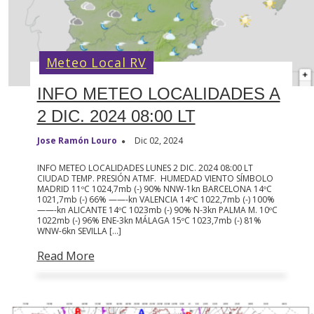
Meteo Local RV
INFO METEO LOCALIDADES A
2 DIC. 2024 08:00 LT
Jose Ramón Louro
Dic 02, 2024
INFO METEO LOCALIDADES LUNES 2 DIC. 2024 08:00 LT
CIUDAD TEMP. PRESIÓN ATMF. HUMEDAD VIENTO SÍMBOLO
MADRID 11ºC 1024,7mb (-) 90% NNW-1kn BARCELONA 14ºC
1021,7mb (-) 66% ——-kn VALENCIA 14ºC 1022,7mb (-) 100%
——-kn ALICANTE 14ºC 1023mb (-) 90% N-3kn PALMA M. 10ºC
1022mb (-) 96% ENE-3kn MÁLAGA 15ºC 1023,7mb (-) 81%
WNW-6kn SEVILLA […]
Read More