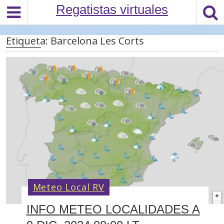
S
Regatistas virtuales
k
i
Etiqueta:
Barcelona Les Corts
p
t
o
c
o
n
t
e
n
t
Meteo Local RV
INFO METEO LOCALIDADES A