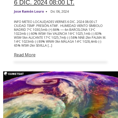
6 DIC. 2024 08:00 LT.
Jose Ramón Louro
Dic 06, 2024
INFO METEO LOCALIDADES VIERNES 6 DIC. 2024 08:00 LT
CIUDAD TEMP. PRESIÓN ATMF. HUMEDAD VIENTO SÍMBOLO
MADRID 7ºC 1030,5mb (=) 86% —–kn BARCELONA 13ºC
1022mb (-) 60% WSW-1kn VALENCIA 16ºC 1025,1mb (-) 83%
WSW-5kn ALICANTE 17ºC 1025,7mb (-) 58% NNE-2kn PALMA M.
14ºC 1023mb (-) 89% WNW-3kn MÁLAGA 14ºC 1028,4mb (-)
65% WSW-2kn SEVILLA […]
Read More