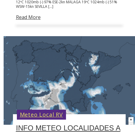
12ºC 1020mb (-) 97% ESE-2kn MÁLAGA 19ºC 1024mb (-) 51%
WSW-15kn SEVILLA […]
Read More
Meteo Local RV
INFO METEO LOCALIDADES A