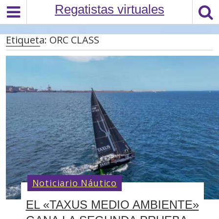
S
Regatistas virtuales
k
i
Etiqueta:
ORC CLASS
p
t
o
c
o
n
t
e
n
t
Noticiario Náutico
EL «TAXUS MEDIO AMBIENTE»