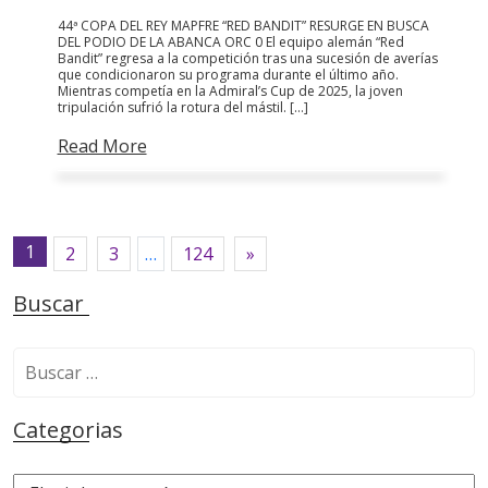
44ª COPA DEL REY MAPFRE “RED BANDIT” RESURGE EN BUSCA
DEL PODIO DE LA ABANCA ORC 0 El equipo alemán “Red
Bandit” regresa a la competición tras una sucesión de averías
que condicionaron su programa durante el último año.
Mientras competía en la Admiral’s Cup de 2025, la joven
tripulación sufrió la rotura del mástil. […]
Read More
1
2
3
…
124
»
Buscar
B
u
s
Categorias
c
a
C