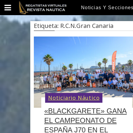
S
Noticias Y Seccione
k
i
p
Etiqueta:
R.C.N.Gran Canaria
t
o
c
o
n
t
e
n
t
Noticiario Náutico
«BLACKGARETE» GANA
EL CAMPEONATO DE
ESPAÑA J70 EN EL