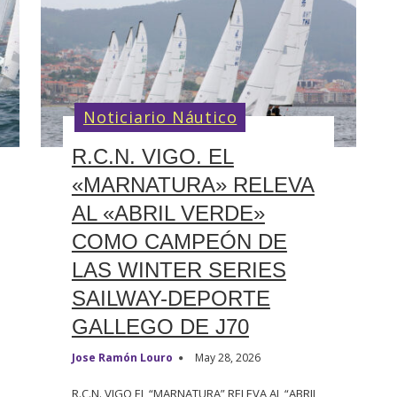
Noticiario Náutico
R.C.N. VIGO. EL
«MARNATURA» RELEVA
AL «ABRIL VERDE»
COMO CAMPEÓN DE
LAS WINTER SERIES
SAILWAY-DEPORTE
GALLEGO DE J70
Jose Ramón Louro
May 28, 2026
R.C.N. VIGO EL “MARNATURA” RELEVA AL “ABRIL