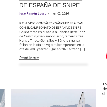
s
DE ESPAÑA DE SNIPE
o
t
Jose Ramón Louro
Jun 02, 2026
e
c
R.C.N. VIGO GONZÁLEZ Y SÁNCHEZ SE ALZAN
a
CON EL CAMPEONATO DE ESPAÑA DE SNIPE
Galicia mete en el podio a Roberto Bermúdez
de Castro y José Ramón Pardo, terceros tras
Hens y Tinoco González y Sánchez nunca
fallan en la Ría de Vigo: subcampeones en la
cita de 2006 y tercer lugar en 2020 Alfredo […]
Read More
Tod
de
el