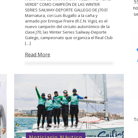
5
VERDE” COMO CAMPEÓN DE LAS WINTER
no
SERIES SAILWAY-DEPORTE GALLEGO DE J70 El
se
Marnatura, con Luis Bugallo a la caña y
armado por Enrique Freire (R.C.N. Vigo), es el
nuevo campeón del circuito autonómico de la
clase J70, las Winter Series Sailway-Deporte
Galego, campeonato que organiza el Real Club
[…]
Read More
To
Noticiario Náutico