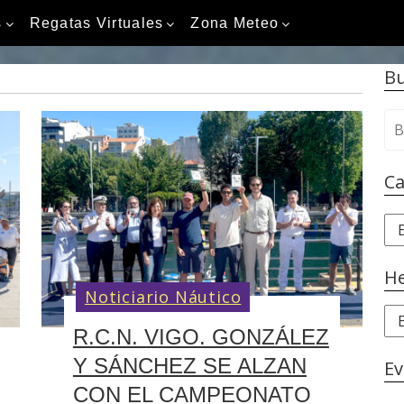
s
Regatas Virtuales
Zona Meteo
Bu
B
u
s
Ca
c
a
C
r
a
:
t
H
e
Noticiario Náutico
g
H
o
R.C.N. VIGO. GONZÁLEZ
e
r
m
Y SÁNCHEZ SE ALZAN
Ev
i
e
CON EL CAMPEONATO
a
r