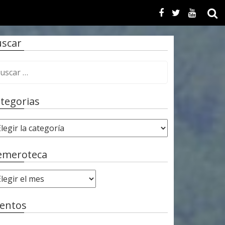
scar
tegorias
emeroteca
entos