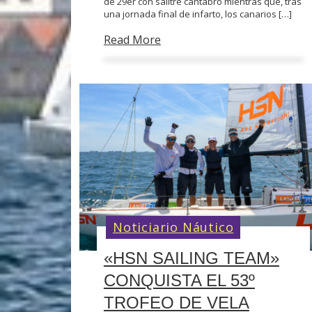
de 29er con salitre cántabro mientras que, tras
una jornada final de infarto, los canarios […]
Read More
Noticiario Náutico
«HSN SAILING TEAM»
CONQUISTA EL 53º
TROFEO DE VELA