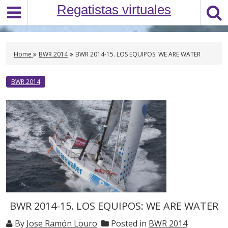
S
Regatistas virtuales
k
i
p
t
Home
BWR 2014
BWR 2014-15. LOS EQUIPOS: WE ARE WATER
o
c
BWR 2014
o
n
t
e
n
t
BWR 2014-15. LOS EQUIPOS: WE ARE WATER
By
Jose Ramón Louro
Posted in
BWR 2014