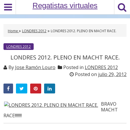
S
Regatistas virtuales
k
i
p
t
Home
LONDRES 2012
LONDRES 2012. PLENO EN MACHT RACE.
o
c
LONDRES 2012
o
LONDRES 2012. PLENO EN MACHT RACE.
n
t
By
Jose Ramón Louro
Posted in
LONDRES 2012
e
Posted on
julio 29, 2012
n
t
BRAVO
MACHT
RACE!!!!!!!!