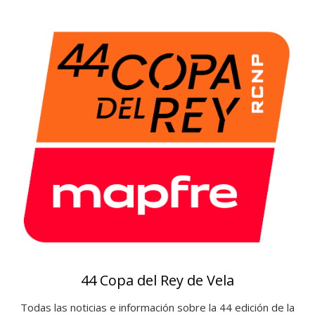
e
a
r
s
o
t
e
c
a
44 Copa del Rey de Vela
Todas las noticias e información sobre la 44 edición de la