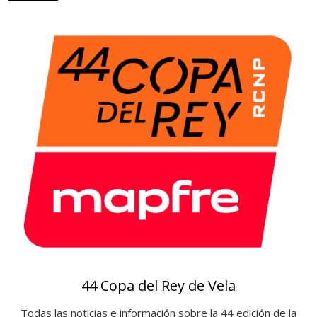
i
e
a
r
s
o
t
e
c
a
44 Copa del Rey de Vela
Todas las noticias e información sobre la 44 edición de la