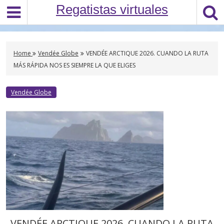
S
Regatistas virtuales
k
i
p
t
Home
Vendée Globe
VENDÉE ARCTIQUE 2026. CUANDO LA RUTA
o
MÁS RÁPIDA NOS ES SIEMPRE LA QUE ELIGES
c
o
Vendée Globe
n
t
e
n
t
VENDÉE ARCTIQUE 2026. CUANDO LA RUTA