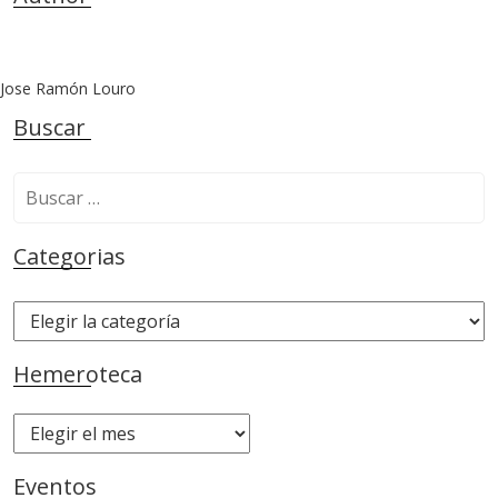
Jose Ramón Louro
Buscar
B
u
s
Categorias
c
a
C
r
a
:
t
Hemeroteca
e
g
H
o
e
r
m
Eventos