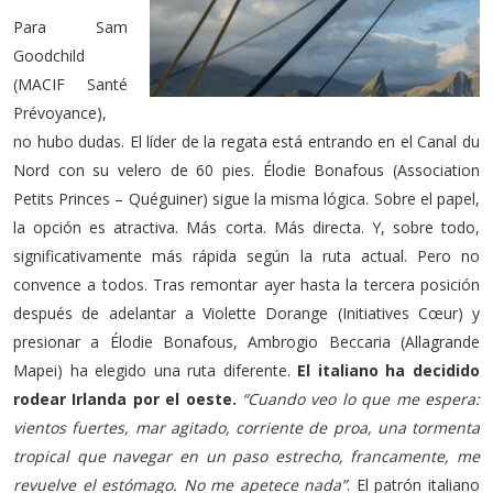
Para Sam
Goodchild
(MACIF Santé
Prévoyance),
no hubo dudas. El líder de la regata está entrando en el Canal du
Nord con su velero de 60 pies. Élodie Bonafous (Association
Petits Princes – Quéguiner) sigue la misma lógica. Sobre el papel,
la opción es atractiva. Más corta. Más directa. Y, sobre todo,
significativamente más rápida según la ruta actual. Pero no
convence a todos. Tras remontar ayer hasta la tercera posición
después de adelantar a Violette Dorange (Initiatives Cœur) y
presionar a Élodie Bonafous, Ambrogio Beccaria (Allagrande
Mapei) ha elegido una ruta diferente.
El italiano ha decidido
rodear Irlanda por el oeste.
“Cuando veo lo que me espera:
vientos fuertes, mar agitado, corriente de proa, una tormenta
tropical que navegar en un paso estrecho, francamente, me
revuelve el estómago. No me apetece nada”
. El patrón italiano