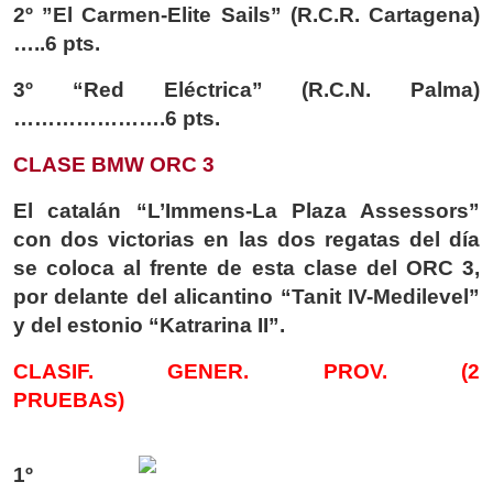
2º ”El Carmen-Elite Sails” (R.C.R. Cartagena)
…..6 pts.
3º “Red Eléctrica” (R.C.N. Palma)
………………….6 pts.
CLASE BMW ORC 3
El catalán “L’Immens-La Plaza Assessors”
con dos victorias en las dos regatas del día
se coloca al frente de esta clase del ORC 3,
por delante del alicantino “Tanit IV-Medilevel”
y del estonio “Katrarina II”.
CLASIF. GENER. PROV. (2
PRUEBAS)
1º