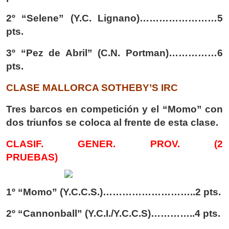
2º “Selene” (Y.C. Lignano)……………………5
pts.
3º “Pez de Abril” (C.N. Portman)……………6
pts.
CLASE MALLORCA SOTHEBY’S IRC
Tres barcos en competición y el “Momo” con
dos triunfos se coloca al frente de esta clase.
CLASIF. GENER. PROV. (2
PRUEBAS)
1º “Momo” (Y.C.C.S.)………………………..2 pts.
2º “Cannonball” (Y.C.I./Y.C.C.S)…………..4 pts.