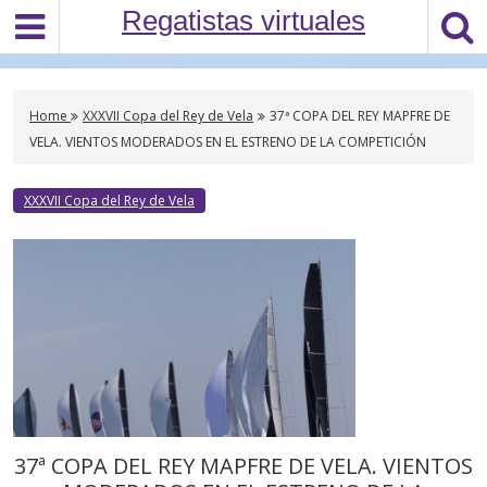
S
Regatistas virtuales
k
i
p
t
Home
XXXVII Copa del Rey de Vela
37ª COPA DEL REY MAPFRE DE
o
VELA. VIENTOS MODERADOS EN EL ESTRENO DE LA COMPETICIÓN
c
o
XXXVII Copa del Rey de Vela
n
t
e
n
t
37ª COPA DEL REY MAPFRE DE VELA. VIENTOS