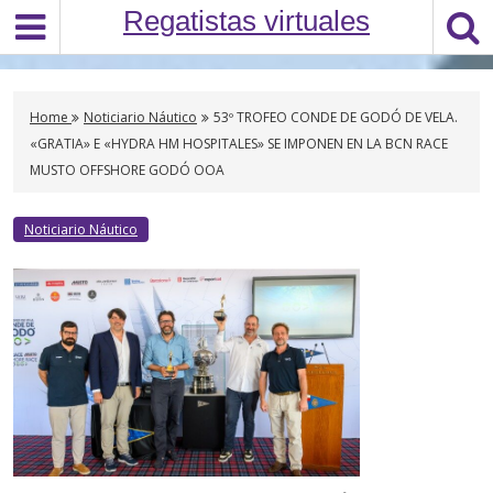
S
Regatistas virtuales
k
i
p
t
Home
Noticiario Náutico
53º TROFEO CONDE DE GODÓ DE VELA.
o
«GRATIA» E «HYDRA HM HOSPITALES» SE IMPONEN EN LA BCN RACE
c
MUSTO OFFSHORE GODÓ OOA
o
n
Noticiario Náutico
t
e
n
t