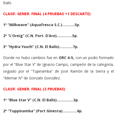
Balís.
CLASIF. GENER. FINAL (4 PRUEBAS +1 DESCARTE)
1º “Milkwave” (Aquafresca S.C.)…………5p.
2º “L’Oreig” (C.N. Port. D’Aro)……………5p.
3º “Hydra Youth” (C.N. El Balís)………….7p.
Donde no hubo cambios fue en
ORC 4-5,
con un podio formado
por el “Blue Star V” de Ignacio Campo, campeón de la categoría,
seguido por el “Tupinamba” de José Ramón de la Sierra y el
“Ildemar IV” de Gonzalo González.
CLASIF. GENER. FINAL (3 PRUEBAS)
1º “Blue Star V” (C.N. El Balís)…………….3p.
2º “Tuppinamba” (Port Ginesta)…………..6p.