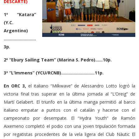
DESCARTE)
1º “Katara”
(Y.C.
Argentino)
……………………..
3p.
2º “Ebury Sailing Team” (Marina S. Pedro)……10p.
3º “L’Immens” (YCU/RCNB)………………………11p.
En ORC 3,
el italiano “Milkwave” de Alessandro Lotto logró la
victoria final tras superar en la última jornada al “L’Oreig” de
Martí Gelabert. El triunfo en la última manga permitió al barco
italiano empatar a puntos con el catalán y hacerse con el
campeonato por desempate. El “Hydra Youth” de Ramón
Aixemeno completó el podio con una joven tripulación formada
por regatistas procedentes de la vela ligera del Club Nàutic El