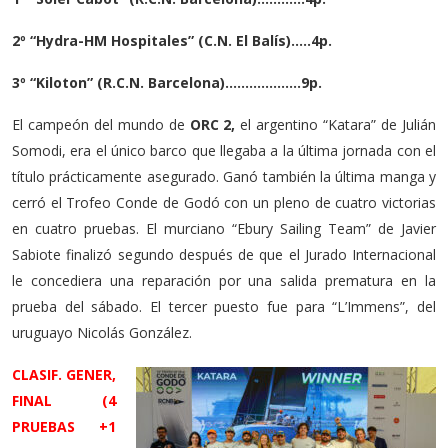
2º “Hydra-HM Hospitales” (C.N. El Balís)…..4p.
3º “Kiloton” (R.C.N. Barcelona)……………….9p.
El campeón del mundo de
ORC 2,
el argentino “Katara” de Julián
Somodi, era el único barco que llegaba a la última jornada con el
título prácticamente asegurado. Ganó también la última manga y
cerró el Trofeo Conde de Godó con un pleno de cuatro victorias
en cuatro pruebas. El murciano “Ebury Sailing Team” de Javier
Sabiote finalizó segundo después de que el Jurado Internacional
le concediera una reparación por una salida prematura en la
prueba del sábado. El tercer puesto fue para “L’Immens”, del
uruguayo Nicolás González.
CLASIF. GENER,
FINAL (4
PRUEBAS +1