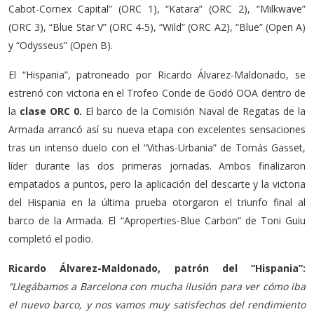
Cabot-Cornex Capital” (ORC 1), “Katara” (ORC 2), “Milkwave”
(ORC 3), “Blue Star V” (ORC 4-5), “Wild” (ORC A2), “Blue” (Open A)
y “Odysseus” (Open B).
El “Hispania”, patroneado por Ricardo Álvarez-Maldonado, se
estrenó con victoria en el Trofeo Conde de Godó OOA dentro de
la
clase ORC 0.
El barco de la Comisión Naval de Regatas de la
Armada arrancó así su nueva etapa con excelentes sensaciones
tras un intenso duelo con el “Vithas-Urbania” de Tomás Gasset,
líder durante las dos primeras jornadas. Ambos finalizaron
empatados a puntos, pero la aplicación del descarte y la victoria
del Hispania en la última prueba otorgaron el triunfo final al
barco de la Armada. El “Aproperties-Blue Carbon” de Toni Guiu
completó el podio.
Ricardo Álvarez-Maldonado, patrón del “Hispania”:
“Llegábamos a Barcelona con mucha ilusión para ver cómo iba
el nuevo barco, y nos vamos muy satisfechos del rendimiento