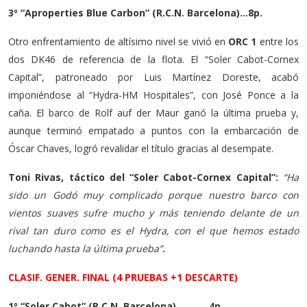
3º “Aproperties Blue Carbon” (R.C.N. Barcelona)…8p.
Otro enfrentamiento de altísimo nivel se vivió en
ORC 1
entre los
dos DK46 de referencia de la flota. El “Soler Cabot-Cornex
Capital”, patroneado por Luis Martínez Doreste, acabó
imponiéndose al “Hydra-HM Hospitales”, con José Ponce a la
caña. El barco de Rolf auf der Maur ganó la última prueba y,
aunque terminó empatado a puntos con la embarcación de
Óscar Chaves, logró revalidar el título gracias al desempate.
Toni Rivas, táctico del “Soler Cabot-Cornex Capital”:
“Ha
sido un Godó muy complicado porque nuestro barco con
vientos suaves sufre mucho y más teniendo delante de un
rival tan duro como es el Hydra, con el que hemos estado
luchando hasta la última prueba”
.
CLASIF. GENER. FINAL (4 PRUEBAS +1 DESCARTE)
1º “Soler Cabot” (R.C.N. Barcelona)…………4p.