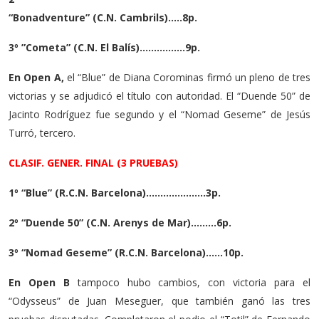
“Bonadventure” (C.N. Cambrils)…..8p.
3º ”Cometa” (C.N. El Balís)…………….9p.
En Open A,
el “Blue” de Diana Corominas firmó un pleno de tres
victorias y se adjudicó el título con autoridad. El “Duende 50” de
Jacinto Rodríguez fue segundo y el “Nomad Geseme” de Jesús
Turró, tercero.
CLASIF. GENER. FINAL (3 PRUEBAS)
1º “Blue” (R.C.N. Barcelona)…………………3p.
2º “Duende 50” (C.N. Arenys de Mar)………6p.
3º “Nomad Geseme” (R.C.N. Barcelona)……10p.
En Open B
tampoco hubo cambios, con victoria para el
“Odysseus” de Juan Meseguer, que también ganó las tres