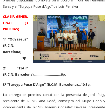
pruebas disputadas. Completaron el podio el “Totil” de Fernando
Sales y el “Euryopa Puse d’Aigo” de Luis Penalva.
CLASIF. GENER.
FINAL (3
PRUEBAS)
1º “Odysseus”
(R.C.N.
Barcelona)
………………..3p.
2º “Totil”
(R.C.N. Barcelona)……………………….6p.
3º “Euroypa Puse D’Aigo” (R.C.M. Barcelona)…10,5p.
La entrega de premios contó con la presencia de Jordi Puig,
presidente del RCNB; Ana Godó, consejera del Grupo Godó y
vicepresidenta del RCNB; Joaquín González Devesa, presidente