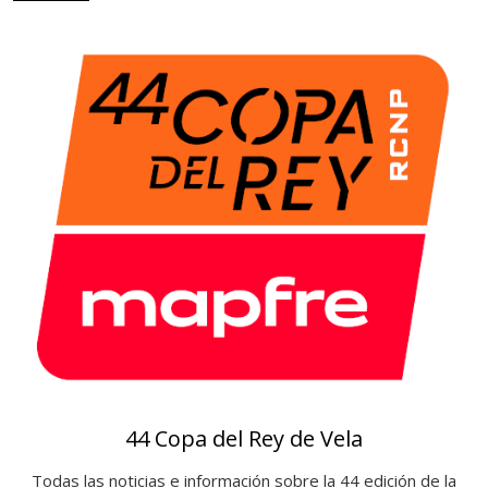
i
e
a
r
s
o
t
e
c
a
44 Copa del Rey de Vela
Todas las noticias e información sobre la 44 edición de la