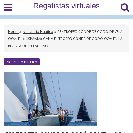
S
Regatistas virtuales
k
i
p
t
Home
Noticiario Náutico
53º TROFEO CONDE DE GODÓ DE VELA
o
OOA. EL «HISPANIA» GANA EL TROFEO CONDE DE GODÓ OOA EN LA
c
REGATA DE SU ESTRENO
o
n
Noticiario Náutico
t
e
n
t