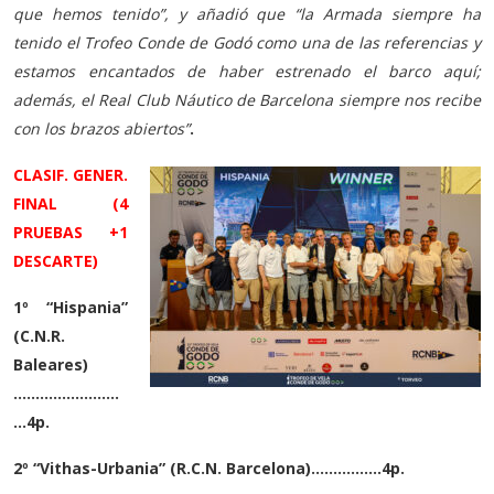
que hemos tenido”, y añadió que “la Armada siempre ha
tenido el Trofeo Conde de Godó como una de las referencias y
estamos encantados de haber estrenado el barco aquí;
además, el Real Club Náutico de Barcelona siempre nos recibe
con los brazos abiertos”
.
CLASIF. GENER.
FINAL (4
PRUEBAS +1
DESCARTE)
1º “Hispania”
(C.N.R.
Baleares)
……………………
…4p.
2º “Vithas-Urbania” (R.C.N. Barcelona)…………….4p.