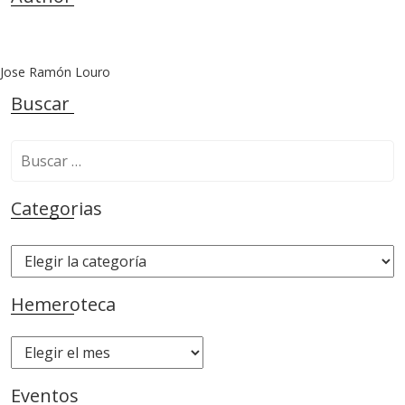
Jose Ramón Louro
Buscar
B
u
s
Categorias
c
a
C
r
a
:
t
Hemeroteca
e
g
H
o
e
r
m
Eventos