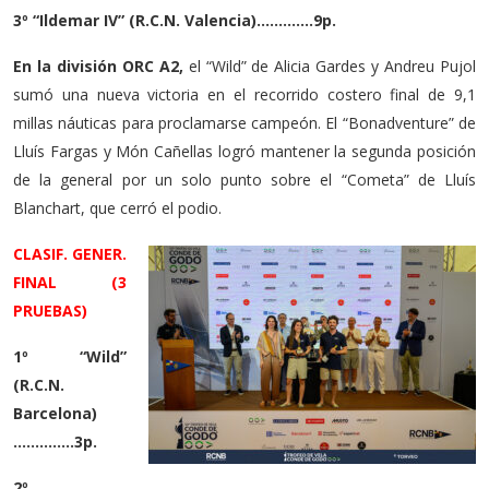
3º “Ildemar IV” (R.C.N. Valencia)………….9p.
En la división ORC A2,
el “Wild” de Alicia Gardes y Andreu Pujol
sumó una nueva victoria en el recorrido costero final de 9,1
millas náuticas para proclamarse campeón. El “Bonadventure” de
Lluís Fargas y Món Cañellas logró mantener la segunda posición
de la general por un solo punto sobre el “Cometa” de Lluís
Blanchart, que cerró el podio.
CLASIF. GENER.
FINAL (3
PRUEBAS)
1º “Wild”
(R.C.N.
Barcelona)
…………..3p.
2º