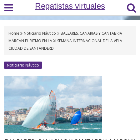
S
Regatistas virtuales
k
i
p
t
Home
Noticiario Náutico
BALEARES, CANARIAS Y CANTABRIA
o
MARCAN EL RITMO EN LA XI SEMANA INTERNACIONAL DE LA VELA
c
CIUDAD DE SANTANDERD
o
n
Noticiario Náutico
t
e
n
t