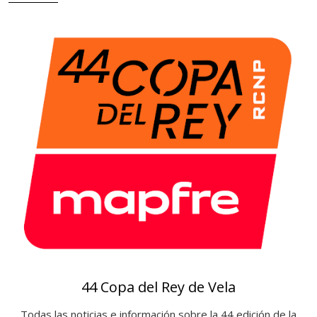
i
e
a
r
s
o
t
e
c
a
44 Copa del Rey de Vela
Todas las noticias e información sobre la 44 edición de la