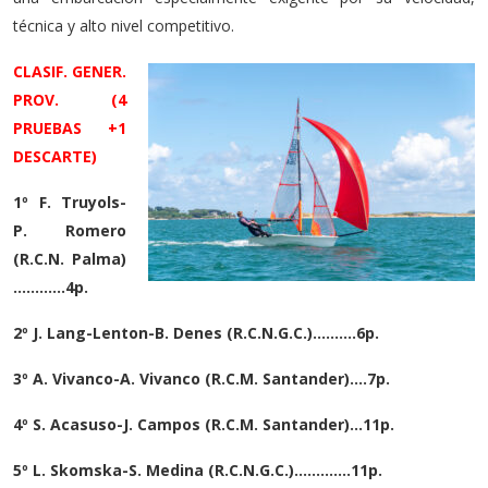
técnica y alto nivel competitivo.
CLASIF. GENER.
PROV. (4
PRUEBAS +1
DESCARTE)
1º F. Truyols-
P. Romero
(R.C.N. Palma)
…………4p.
2º J. Lang-Lenton-B. Denes (R.C.N.G.C.)……….6p.
3º A. Vivanco-A. Vivanco (R.C.M. Santander)….7p.
4º S. Acasuso-J. Campos (R.C.M. Santander)…11p.
5º L. Skomska-S. Medina (R.C.N.G.C.)………….11p.