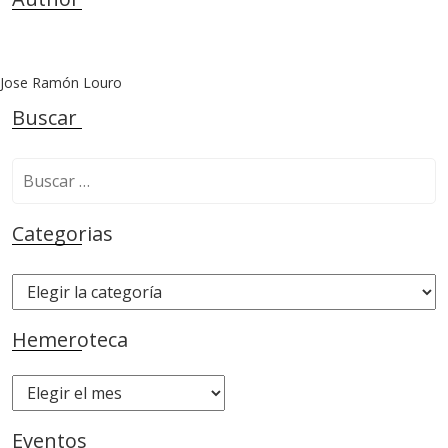
Jose Ramón Louro
Buscar
B
u
s
Categorias
c
a
C
r
a
:
t
Hemeroteca
e
g
H
o
e
r
m
Eventos