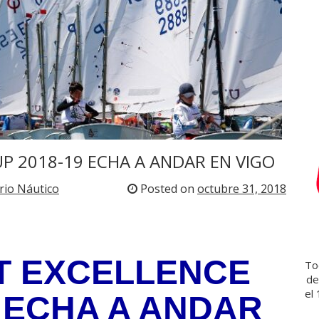
a
r
s
o
t
e
c
a
UP 2018-19 ECHA A ANDAR EN VIGO
rio Náutico
Posted on
octubre 31, 2018
ST EXCELLENCE
Tod
de
el
9 ECHA A ANDAR