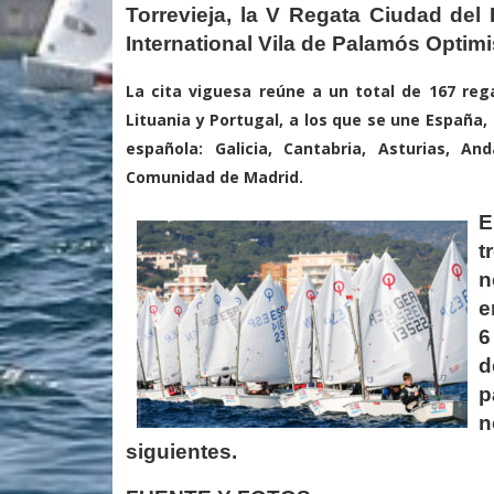
Torrevieja, la V Regata Ciudad del
International Vila de Palamós Optim
La cita viguesa reúne a un total de 167 rega
Lituania y Portugal, a los que se une España,
española: Galicia, Cantabria, Asturias, An
Comunidad de Madrid.
E
t
n
e
6
d
p
n
siguientes.