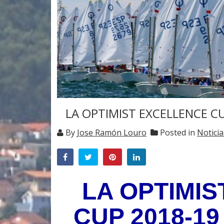
LA OPTIMIST EXCELLENCE C
By
Jose Ramón Louro
Posted in
Noticia
LA OPTIMI
CUP 2018-1