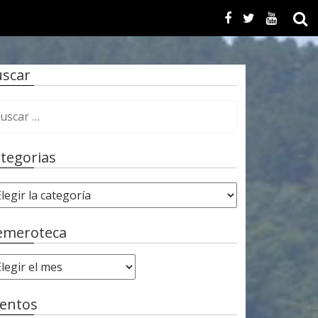
scar
tegorias
emeroteca
entos