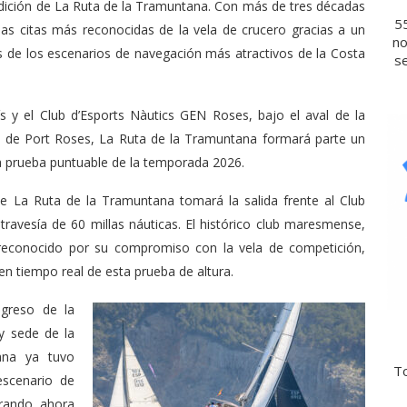
 edición de La Ruta de la Tramuntana. Con más de tres décadas
5
 las citas más reconocidas de la vela de crucero gracias a un
no
os de los escenarios de navegación más atractivos de la Costa
se
s y el Club d’Esports Nàutics GEN Roses, bajo el aval de la
n de Port Roses, La Ruta de la Tramuntana formará parte un
 prueba puntuable de la temporada 2026.
a de La Ruta de la Tramuntana tomará la salida frente al Club
ravesía de 60 millas náuticas. El histórico club maresmense,
 reconocido por su compromiso con la vela de competición,
 en tiempo real de esta prueba de altura.
egreso de la
y sede de la
ana ya tuvo
To
escenario de
erando ahora