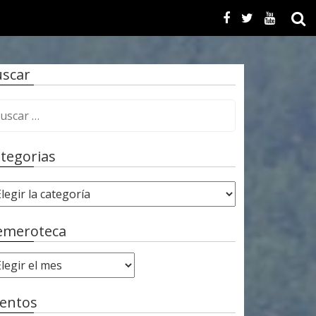
scar
tegorias
emeroteca
entos