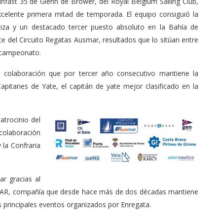
Sunfast 35 de Glenn de Brower, del Royal Belgium Sailing Club,
celente primera mitad de temporada. El equipo consiguió la
biza y un destacado tercer puesto absoluto en la Bahía de
e del Circuito Regatas Ausmar, resultados que lo sitúan entre
el campeonato.
la colaboración que por tercer año consecutivo mantiene la
pitanes de Yate, el capitán de yate mejor clasificado en la
trocinio del
colaboración
 la Confraria
r gracias al
MAR, compañía que desde hace más de dos décadas mantiene
s principales eventos organizados por Enregata.