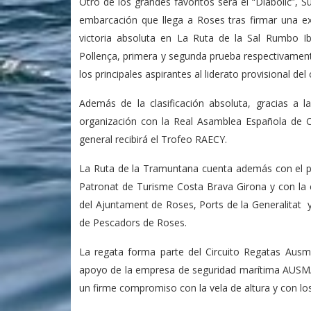
Otro de los grandes favoritos será el “Diabolic”, 
embarcación que llega a Roses tras firmar una ex
victoria absoluta en La Ruta de la Sal Rumbo I
Pollença, primera y segunda prueba respectivament
los principales aspirantes al liderato provisional d
Además de la clasificación absoluta, gracias a 
organización con la Real Asamblea Española de Ca
general recibirá el Trofeo RAECY.
La Ruta de la Tramuntana cuenta además con el pa
Patronat de Turisme Costa Brava Girona y con la 
del Ajuntament de Roses, Ports de la Generalitat y
de Pescadors de Roses.
La regata forma parte del Circuito Regatas Ausma
apoyo de la empresa de seguridad marítima AUS
un firme compromiso con la vela de altura y con lo