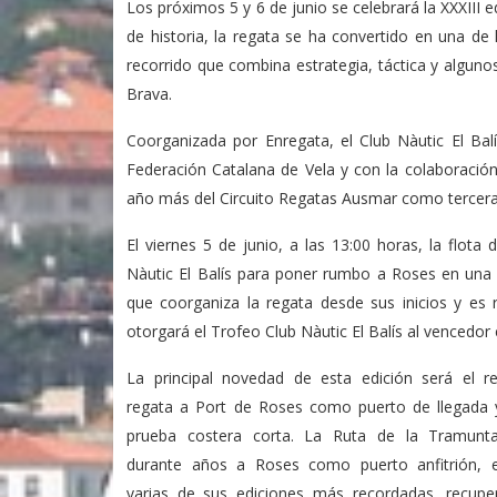
Los próximos 5 y 6 de junio se celebrará la XXXIII
de historia, la regata se ha convertido en una de
recorrido que combina estrategia, táctica y algun
Brava.
Coorganizada por Enregata, el Club Nàutic El Balí
Federación Catalana de Vela y con la colaboració
año más del Circuito Regatas Ausmar como tercera
El viernes 5 de junio, a las 13:00 horas, la flot
Nàutic El Balís para poner rumbo a Roses en una t
que coorganiza la regata desde sus inicios y es
otorgará el Trofeo Club Nàutic El Balís al vencedor
La principal novedad de esta edición será el r
regata a Port de Roses como puerto de llegada 
prueba costera corta. La Ruta de la Tramunt
durante años a Roses como puerto anfitrión, 
varias de sus ediciones más recordadas, recup