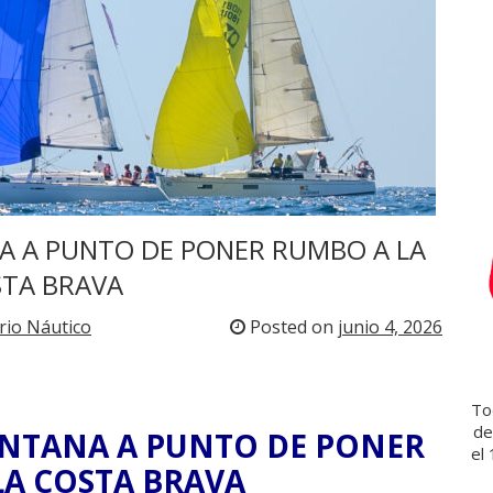
a
r
s
o
t
e
c
a
A A PUNTO DE PONER RUMBO A LA
TA BRAVA
rio Náutico
Posted on
junio 4, 2026
Tod
de
UNTANA A PUNTO DE PONER
el
A COSTA BRAVA