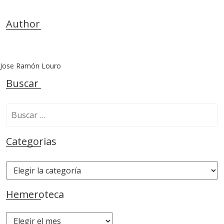
Author
Jose Ramón Louro
Buscar
B
u
s
Categorias
c
a
C
r
a
:
t
Hemeroteca
e
g
H