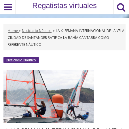
S
Regatistas virtuales
k
i
p
t
Home
Noticiario Náutico
LA XI SEMANA INTERNACIONAL DE LA VELA
o
CIUDAD DE SANTANDER RATIFICA LA BAHÍA CÁNTABRA COMO
c
REFERENTE NÁUTICO
o
n
Noticiario Náutico
t
e
n
t