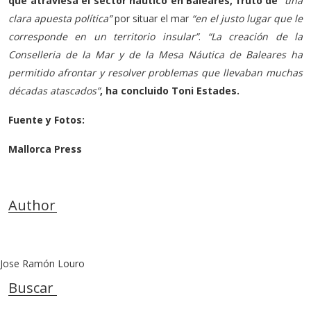
que atraviesa el sector náutico en Baleares, fruto de
“una
clara apuesta política”
por situar el mar
“en el justo lugar que le
corresponde en un territorio insular”
.
“La creación de la
Conselleria de la Mar y de la Mesa Náutica de Baleares ha
permitido afrontar y resolver problemas que llevaban muchas
décadas atascados”
, ha concluido Toni Estades.
Fuente y Fotos:
Mallorca Press
Author
Jose Ramón Louro
Buscar