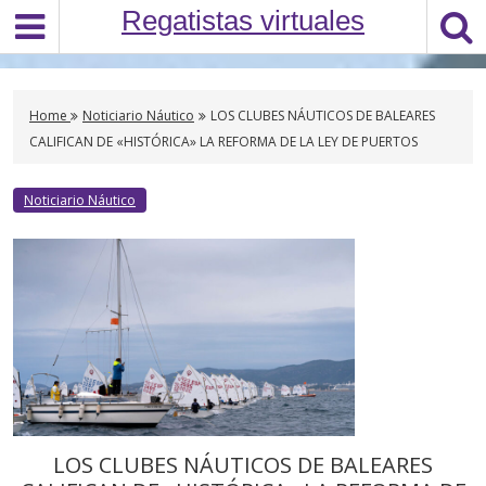
S
Regatistas virtuales
k
i
p
t
Home
Noticiario Náutico
LOS CLUBES NÁUTICOS DE BALEARES
o
CALIFICAN DE «HISTÓRICA» LA REFORMA DE LA LEY DE PUERTOS
c
o
Noticiario Náutico
n
t
e
n
t
LOS CLUBES NÁUTICOS DE BALEARES