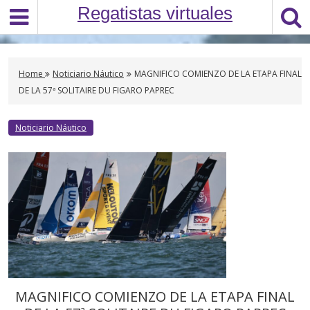
S
Regatistas virtuales
k
i
p
t
Home
Noticiario Náutico
MAGNIFICO COMIENZO DE LA ETAPA FINAL
o
DE LA 57ª SOLITAIRE DU FIGARO PAPREC
c
o
Noticiario Náutico
n
t
e
n
t
MAGNIFICO COMIENZO DE LA ETAPA FINAL