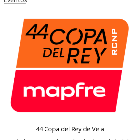
i
e
a
r
s
o
t
e
c
a
44 Copa del Rey de Vela