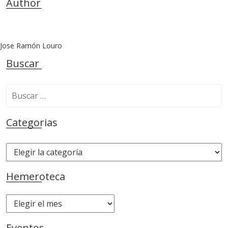
Author
Jose Ramón Louro
Buscar
B
u
s
Categorias
c
a
C
r
a
:
t
Hemeroteca
e
g
H
o
e
r
m
Eventos