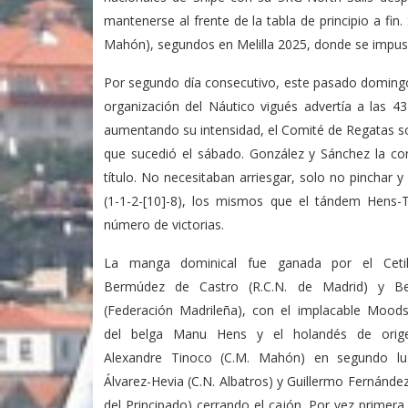
mantenerse al frente de la tabla de principio a fin
Mahón), segundos en Melilla 2025, donde se impuso
Por segundo día consecutivo, este pasado domingo
organización del Náutico vigués advertía a las 43 
aumentando su intensidad, el Comité de Regatas sol
que sucedió el sábado. González y Sánchez la con
título. No necesitaban arriesgar, solo no pinchar y
(1-1-2-[10]-8), los mismos que el tándem Hens-T
número de victorias.
La manga dominical fue ganada por el Ceti
Bermúdez de Castro (R.C.N. de Madrid) y Bea
(Federación Madrileña), con el implacable Mood
del belga Manu Hens y el holandés de orige
Alexandre Tinoco (C.M. Mahón) en segundo lu
Álvarez-Hevia (C.N. Albatros) y Guillermo Fernánde
del Principado) cerrando el cajón. Por vez primera 