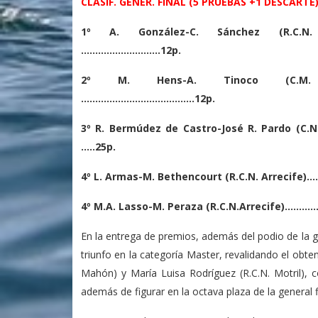
CLASIF. GENER. FINAL (5 PRUEBAS +1 DESCARTE
1º A. González-C. Sánchez (R.C.N. 
……………………….12p.
2º M. Hens-A. Tinoco (C.M.
………………………………….12p.
3º R. Bermúdez de Castro-José R. Pardo (C.N
…..25p.
4º L. Armas-M. Bethencourt (R.C.N. Arrecife
4º M.A. Lasso-M. Peraza (R.C.N.Arrecife)……
En la entrega de premios, además del podio de la 
triunfo en la categoría Master, revalidando el obte
Mahón) y María Luisa Rodríguez (R.C.N. Motril), c
además de figurar en la octava plaza de la general f