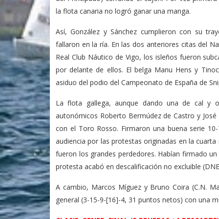
la flota canaria no logró ganar una manga.
Así, González y Sánchez cumplieron con su tray
fallaron en la ría. En las dos anteriores citas del 
Real Club Náutico de Vigo, los isleños fueron sub
por delante de ellos. El belga Manu Hens y Tino
asiduo del podio del Campeonato de España de Sni
La flota gallega, aunque dando una de cal y 
autonómicos Roberto Bermúdez de Castro y José R
con el Toro Rosso. Firmaron una buena serie 10-7-
audiencia por las protestas originadas en la cuarta
fueron los grandes perdedores. Habían firmado un q
protesta acabó en descalificación no excluible (DNE
A cambio, Marcos Míguez y Bruno Coira (C.N. Mar
general (3-15-9-[16]-4, 31 puntos netos) con una m