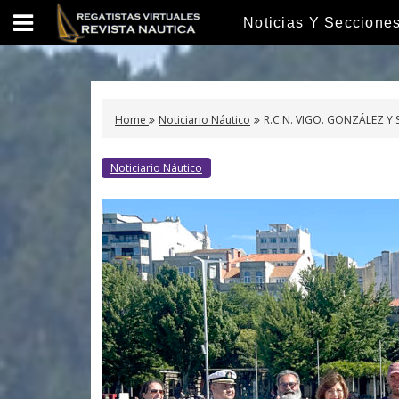
S
Noticias Y Seccione
k
i
p
t
o
Home
Noticiario Náutico
R.C.N. VIGO. GONZÁLEZ Y
c
o
Noticiario Náutico
n
t
e
n
t