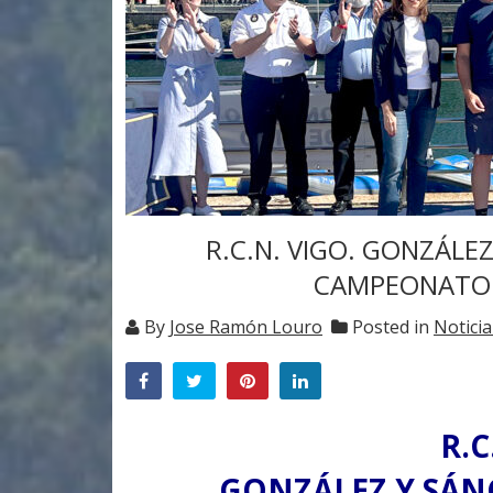
R.C.N. VIGO. GONZÁLE
CAMPEONATO D
By
Jose Ramón Louro
Posted in
Noticia
R.C
GONZÁLEZ Y SÁN