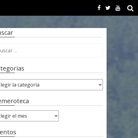
scar
tegorias
emeroteca
entos