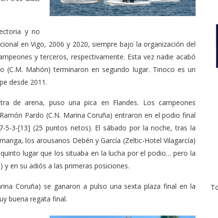
ectoria y no
Nacional en Vigo, 2006 y 2020, siempre bajo la organización del
campeones y terceros, respectivamente. Esta vez nadie acabó
co (C.M. Mahón) terminaron en segundo lugar. Tinoco es un
pe desde 2011.
otra de arena, puso una pica en Flandes. Los campeones
amón Pardo (C.N. Marina Coruña) entraron en el podio final
5-3-[13] (25 puntos netos). El sábado por la noche, tras la
 manga, los arousanos Debén y García (Zeltic-Hotel Vilagarcía)
uinto lugar que los situaba en la lucha por el podio… pero la
) y en su adiós a las primeras posiciones.
ina Coruña) se ganaron a pulso una sexta plaza final en la
To
uy buena regata final.