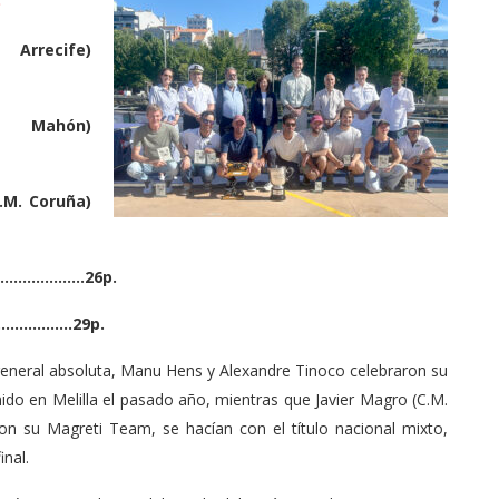
)
Arrecife)
 Mahón)
.M. Coruña)
)…………………..26p.
………………….29p.
general absoluta, Manu Hens y Alexandre Tinoco celebraron su
nido en Melilla el pasado año, mientras que Javier Magro (C.M.
on su Magreti Team, se hacían con el título nacional mixto,
inal.