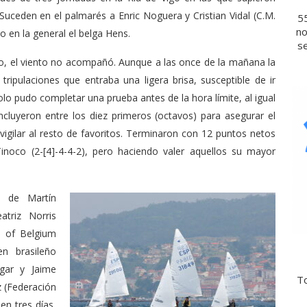
. Suceden en el palmarés a Enric Noguera y Cristian Vidal (C.M.
5
no
 en la general el belga Hens.
se
, el viento no acompañó. Aunque a las once de la mañana la
tripulaciones que entraba una ligera brisa, susceptible de ir
o pudo completar una prueba antes de la hora límite, al igual
cluyeron entre los diez primeros (octavos) para asegurar el
 vigilar al resto de favoritos. Terminaron con 12 puntos netos
inoco (2-[4]-4-4-2), pero haciendo valer aquellos su mayor
l de Martín
triz Norris
s of Belgium
n brasileño
gar y Jaime
To
z (Federación
en tres días,