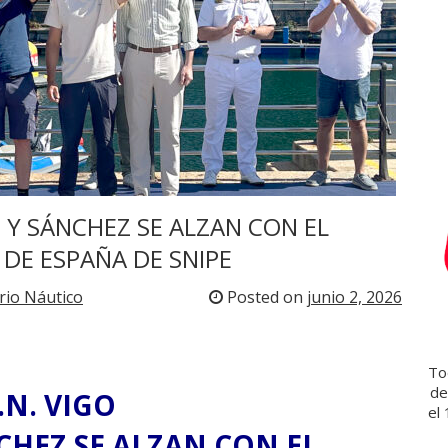
a
r
s
o
t
e
c
a
Z Y SÁNCHEZ SE ALZAN CON EL
E ESPAÑA DE SNIPE
rio Náutico
Posted on
junio 2, 2026
Tod
de
.N. VIGO
el
CHEZ SE ALZAN CON EL