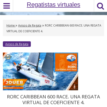
S
Regatistas virtuales
k
i
p
t
Home
Avisos de Regata
RORC CARIBBEAN 600 RACE. UNA REGATA
o
VIRTUAL DE COEFICIENTE 4.
c
o
Avisos de Regata
n
t
e
n
t
RORC CARIBBEAN 600 RACE. UNA REGATA
VIRTUAL DE COEFICIENTE 4.