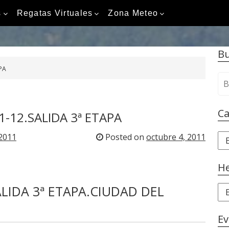
s
Regatas Virtuales
Zona Meteo
Bu
PA
B
u
s
Ca
1-12.SALIDA 3ª ETAPA
c
a
2011
Posted on
octubre 4, 2011
C
r
a
:
t
H
e
g
ALIDA 3ª ETAPA.CIUDAD DEL
H
o
e
r
m
Ev
i
e