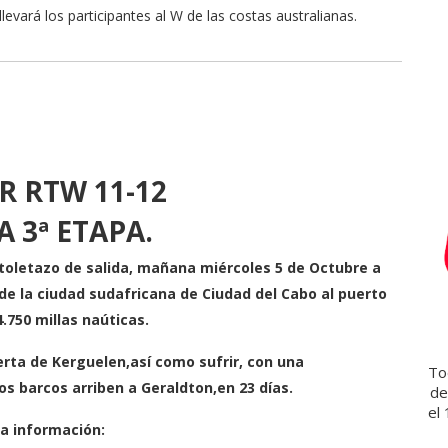
a
levará los participantes al W de las costas australianas.
r
s
o
t
e
c
a
R RTW 11-12
A 3ª ETAPA.
toletazo de salida, mañana miércoles 5 de Octubre a
esde la ciudad sudafricana de Ciudad del Cabo al puerto
.750 millas naúticas.
erta de Kerguelen,así como sufrir, con una
Tod
s barcos arriben a Geraldton,en 23 días.
de
el
la información: