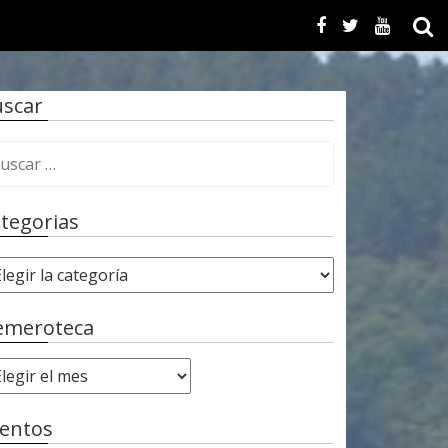
scar
tegorias
emeroteca
entos